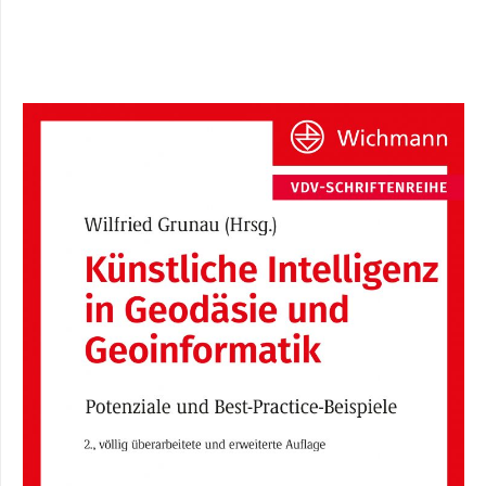
Instagram
Mastodon
LinkedIn
YouTube
X
Amazon