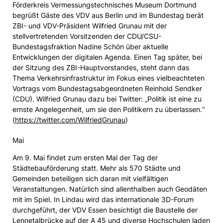
Förderkreis Vermessungstechnisches Museum Dortmund
begrüßt Gäste des VDV aus Berlin und im Bundestag berät
ZBI- und VDV-Präsident Wilfried Grunau mit der
stellvertretenden Vorsitzenden der CDU/CSU-
Bundestagsfraktion Nadine Schön über aktuelle
Entwicklungen der digitalen Agenda. Einen Tag später, bei
der Sitzung des ZBI-Hauptvorstandes, steht dann das
Thema Verkehrsinfrastruktur im Fokus eines vielbeachteten
Vortrags vom Bundestagsabgeordneten Reinhold Sendker
(CDU). Wilfried Grunau dazu bei Twitter: „Politik ist eine zu
ernste Angelegenheit, um sie den Politikern zu überlassen.“
(
https://twitter.com/WilfriedGrunau
)
Mai
Am 9. Mai findet zum ersten Mal der Tag der
Städtebauförderung statt. Mehr als 570 Städte und
Gemeinden beteiligen sich daran mit vielfältigen
Veranstaltungen. Natürlich sind allenthalben auch Geodäten
mit im Spiel. In Lindau wird das internationale 3D-Forum
durchgeführt, der VDV Essen besichtigt die Baustelle der
Lennetalbrücke auf der A 45 und diverse Hochschulen laden