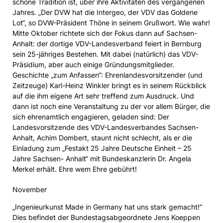
schöne Tradition ist, über ihre Aktivitäten des vergangenen
Jahres. „Der DVW hat die Intergeo, der VDV das Goldene
Lot“, so DVW-Präsident Thöne in seinem Grußwort. Wie wahr!
Mitte Oktober richtete sich der Fokus dann auf Sachsen-
Anhalt: der dortige VDV-Landesverband feiert in Bernburg
sein 25-jähriges Bestehen. Mit dabei (natürlich) das VDV-
Präsidium, aber auch einige Gründungsmitglieder.
Geschichte „zum Anfassen“: Ehrenlandesvorsitzender (und
Zeitzeuge) Karl-Heinz Winkler bringt es in seinem Rückblick
auf die ihm eigene Art sehr treffend zum Ausdruck. Und
dann ist noch eine Veranstaltung zu der vor allem Bürger, die
sich ehrenamtlich engagieren, geladen sind: Der
Landesvorsitzende des VDV-Landesverbandes Sachsen-
Anhalt, Achim Dombert, staunt nicht schlecht, als er die
Einladung zum „Festakt 25 Jahre Deutsche Einheit – 25
Jahre Sachsen- Anhalt“ mit Bundeskanzlerin Dr. Angela
Merkel erhält. Ehre wem Ehre gebührt!
November
„Ingenieurkunst Made in Germany hat uns stark gemacht!“
Dies befindet der Bundestagsabgeordnete Jens Koeppen