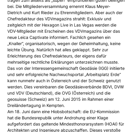
tragen zum allseits als „super!“ empfundenen guten Gelingen
bei. Die Mitgliederversammlung ernennt Klaus Meyer-
Dietrich und Kurt Rieder zu Ehrenmitgliedern. Aber auch der
Chefredakteur des VDVmagazins strahlt: Exklusiv und
zeitgleich mit der Hexagon Live in Las Vegas werden die
VDV-Mitglieder mit Erscheinen des VDVmagazins über das
neue Leica Captivate informiert. Fachlich gesehen ein
„Knaller“, organisatorisch, wegen der Geheimhaltung, keine
leichte Übung. Natürlich hat alles geklappt. Sehr zur
Erleichterung des Chefredakteurs, der eigens dafür
mehrseitige rechtliche Erklärungen unterzeichnen musste.
Das von der Interessengemeinschaft Geodäsie (IGG) initiierte
und sehr erfolgreiche Nachwuchsportal „Arbeitsplatz Erde“
kann nunmehr auch in Österreich und der Schweiz genutzt
werden. Dies vereinbaren die Geodäsieverbände BDVI, DVW
und VDV (Deutschland), die OVG (Österreich) und die
geosuisse (Schweiz) am 12. Juni 2015 im Rahmen einer
Dreiländertagung in Kempten.
Am 18. Juni dann eine Hiobsbotschaft: die EU-Kommission
hat die Bundesrepublik unter Androhung einer Klage
aufgefordert das geltende Mindesthonorarsystem (HOAI) für
Architekten und Ingenieure abzuschaffen. Dieses verstoße