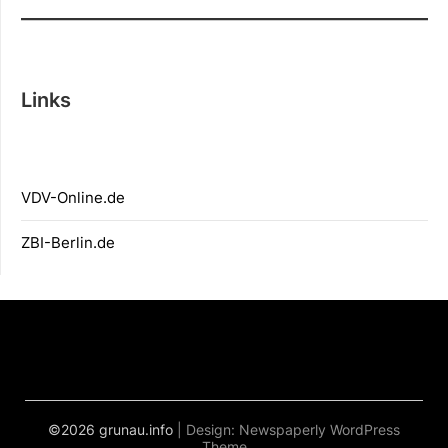
Links
V
DV-Online.
de
ZBI-Berlin.de
©2026 grunau.info
| Design:
Newspaperly WordPress
Theme