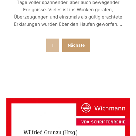
Tage voller spannender, aber auch bewegender
Ereignisse. Vieles ist ins Wanken geraten,
Überzeugungen und einstmals als gültig erachtete
Erklärungen wurden über den Haufen geworfen….
Seitennummerierung
1
Nächste
der
Beiträge
Instagram
Mastodon
LinkedIn
YouTube
X
Amazon