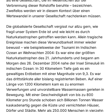
als eine Gesellschaft, die im Wesentlichen auf der
Verbrennung dieser Rohstoffe beruhte – bezeichnen.
Zweifellos werden wir in diesem Kontext über einen
Wertewandel in unserer Gesellschaft nachdenken müssen.
Die globalisierte Gesellschaft vergisst nur allzu gern, wie
fragil unser System Erde ist und wie leicht es durch
Naturkatastrophen getroffen werden kann. Allein tragische
Ereignisse machen diese Verwundbarkeit immer wieder
bewusst – wie beispielsweise der Tsunami im Indischen
Ozean an Weihnachten 2004: Es war eine der größten
Naturkatastrophen des 21. Jahrhunderts und begann am
Morgen des 26. Dezember 2004 nahe der Insel Simeuluë im
indischen Ozean: In 30 Kilometern Tiefe gab es ein
gewaltiges Erdbeben mit einer Magnitude von 9,3. Es war
das drittstärkste aller bislang registrierten Beben. Auf einer
Länge von 1200 Kilometern kam es zu enormen
Verwerfungen und unvorstellbare Wassermassen gerieten in
Bewegung. Mit einer Geschwindigkeit von bis zu 800
Kilometer pro Stunde schoben sich Billionen Tonnen Wasser
kaskadenartig gegen die Küste und vernichteten Häuser,
Dörfer und Städte. Mehr als 250.000 Menschen in vierzehn