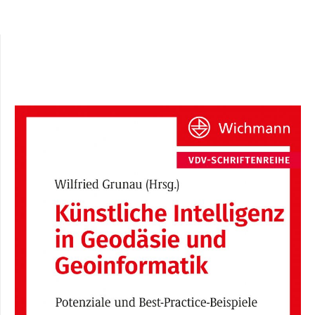
Instagram
Mastodon
LinkedIn
YouTube
X
Amazon