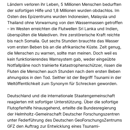
Ländern verloren ihr Leben, 5 Millionen Menschen bedurften
der sofortigen Hilfe und 1,8 Millionen wurden obdachlos. Im
Osten des Epizentrums wurden Indonesien, Malaysia und
Thailand ohne Vorwarnung von den Wassermassen getroffen
– im Westen erreichten die Flutwellen Sri Lanka und Indien,
überspülten die Malediven. Ihre zerstörerische Kraft reichte
bis nach Somalia. Gut sechs Stunden brauchte das Wasser
vom ersten Beben bis an die afrikanische Küste. Zeit genug,
die Menschen zu warnen, sollte man meinen. Doch weil es
kein funktionierendes Warnsystem gab, weder eingeübte
Notfallpläne noch trainierte Katastrophenschützer, rissen die
Fluten die Menschen auch Stunden nach dem ersten Beben
ahnungslos in den Tod. Seither ist der Begriff Tsunami in der
Weltöffentlichkeit zum Synonym für Schrecken geworden.
Deutschland und die internationale Staatengemeinschaft
reagierten mit sofortiger Unterstützung. Über die sofortige
Flutopferhilfe hinausgehend, erteilte die Bundesregierung
der Helmholtz-Gemeinschaft Deutscher Forschungszentren
unter Federführung des Deutschen GeoForschungsZentrums
GFZ den Auftrag zur Entwicklung eines Tsunami-