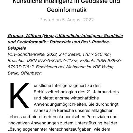
Künstliche Intelligenz in Geodäsie und
Geoinformatik
Posted on 5. August 2022
Grunau, Wilfried (Hrsg.): Künstliche Intelligenz Geodäsie
und Geoinformatik – Potenziale und Best-Practice-
Beispiele
VDV-Schriftenreihe. 2022, 244 Seiten, 170 x 240 mm,
Broschur. ISBN 978-3-87907-717-5, E-Book: ISBN 978-3-
87907-718-2. Erschienen bei Wichmann im VDE Verlag,
Berlin, Offenbach.
K
ünstliche Intelligenz gehört zu den
Schlüsseltechnologien des 21. Jahrhunderts
und bietet enorme wirtschaftliche
Anwendungsmöglichkeiten. Sie durchdringt
nahezu alle Bereiche unseres alltäglichen
Lebens und bietet neben ökonomischen Potenzialen und
innovativen Anwendungen zudem Unterstützung bei der
Lösung sogenannter Menschheitsaufgaben, wie dem